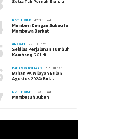
3
Setia Tak Pernah Sia-sia
4
ROTI HIDUP
4233 Dilihat
Memberi Dengan Sukacita
Membawa Berkat
5
ARTIKEL
2216 Dilihat
Sekilas Perjalanan Tumbuh
Kembang GKJ di…
6
BAHAN PA WILAYAH
2126 Dilihat
Bahan PA Wilayah Bulan
Agustus 2024: Bul…
7
ROTI HIDUP
2100 Dilihat
Membasuh Jubah
r