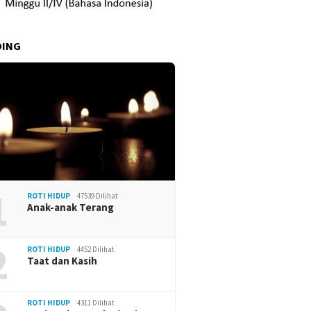
DING
1
ROTI HIDUP
47539 Dilihat
Anak-anak Terang
2
ROTI HIDUP
4452 Dilihat
Taat dan Kasih
ROTI HIDUP
4311 Dilihat