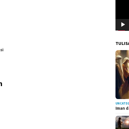
TULIS
si
n
UNCATE
Iman d