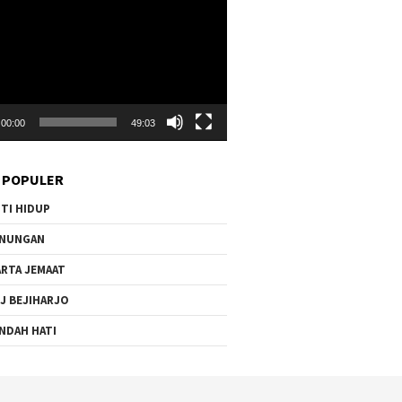
00:00
49:03
 POPULER
TI HIDUP
ENUNGAN
RTA JEMAAT
J BEJIHARJO
NDAH HATI