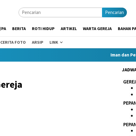
Pencarian
/PA
BERITA
ROTI HIDUP
ARTIKEL
WARTA GEREJA
BAHAN PA
CERITA FOTO
ARSIP
LINK
Iman dan Peka
JADWA
ereja