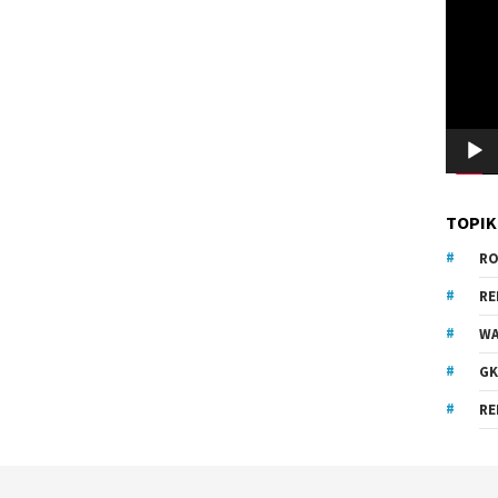
Video
TOPIK
RO
R
WA
GK
RE