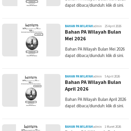
dapat dibaca/diunduh: klik di sini.
BAHAN PA WILAYAH
admin
25 April 2026
Bahan PA Wilayah Bulan
Mei 2026
Bahan PA Wilayah Bulan Mei 2026
dapat dibaca/diunduh: klik di sini.
BAHAN PA WILAYAH
admin
5 April 2026
Bahan PA Wilayah Bulan
April 2026
Bahan PA Wilayah Bulan April 2026
dapat dibaca/diunduh: klik di sini.
BAHAN PA WILAYAH
admin
1 Maret 2026