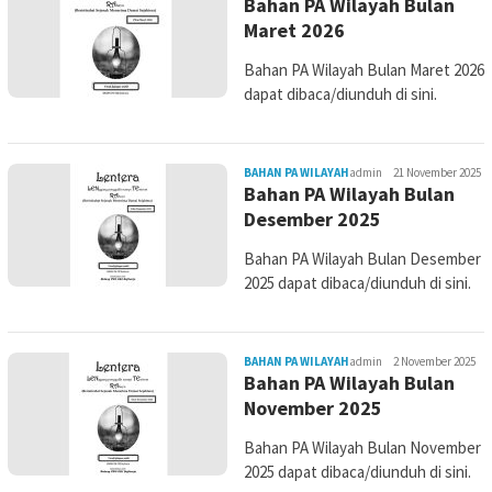
Bahan PA Wilayah Bulan
Maret 2026
Bahan PA Wilayah Bulan Maret 2026
dapat dibaca/diunduh di sini.
BAHAN PA WILAYAH
admin
21 November 2025
Bahan PA Wilayah Bulan
Desember 2025
Bahan PA Wilayah Bulan Desember
2025 dapat dibaca/diunduh di sini.
BAHAN PA WILAYAH
admin
2 November 2025
Bahan PA Wilayah Bulan
November 2025
Bahan PA Wilayah Bulan November
2025 dapat dibaca/diunduh di sini.