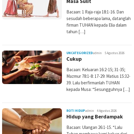
Masa Sulit
Bacaan: 1 Raja-raja 18:1-16. Dan
sesudah beberapa lama, datanglah
firman TUHAN kepada Elia dalam
tahun […]
UNCATEGORIZED
admin
5 Agustus 2026
Cukup
Bacaan: Keluaran 16:2-15; 31-35;
Mazmur 78:1-8: 17-29: Matius 15:32-
39. Lalu berfirmanlah TUHAN
kepada Musa: “Sesungguhnya […]
ROTI HIDUP
admin
4 Agustus 2026
Hidup yang Berdampak
Bacaan: Ulangan 26:1-15. “Lalu
Tuhan membawa kami keluar dari