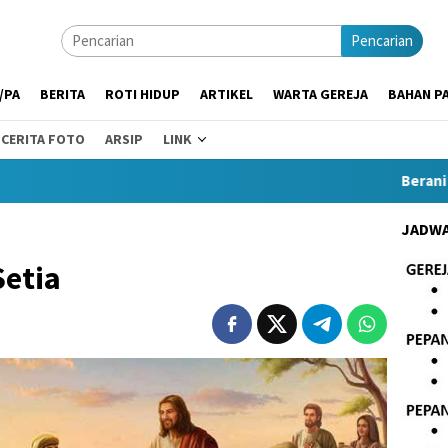
Pencarian
/PA
BERITA
ROTI HIDUP
ARTIKEL
WARTA GEREJA
BAHAN PA
CERITA FOTO
ARSIP
LINK
Berani dan Re
JADWA
Setia