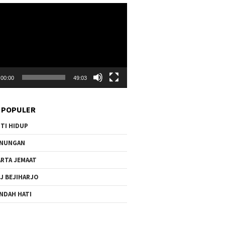
r
00:00
49:03
 POPULER
TI HIDUP
ENUNGAN
RTA JEMAAT
J BEJIHARJO
NDAH HATI