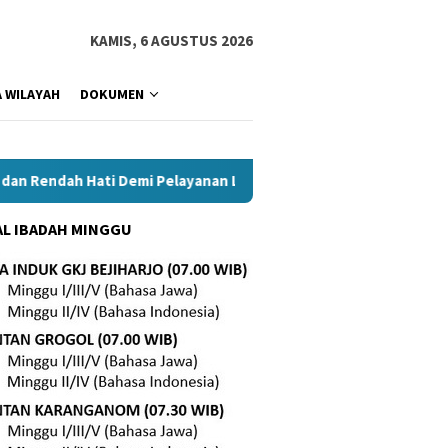
KAMIS, 6 AGUSTUS 2026
 WILAYAH
DOKUMEN
ndah Hati Demi Pelayanan Lebih Baik
Tetap Setia di Teng
L IBADAH MINGGU