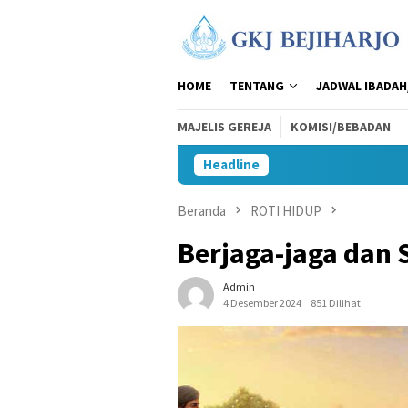
Loncat
ke
konten
HOME
TENTANG
JADWAL IBADAH
MAJELIS GEREJA
KOMISI/BEBADAN
Headline
Beranda
ROTI HIDUP
Berjaga-jaga dan 
Admin
4 Desember 2024
851 Dilihat