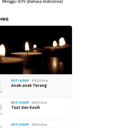
DING
1
ROTI HIDUP
47432 Dilihat
Anak-anak Terang
2
ROTI HIDUP
4440 Dilihat
Taat dan Kasih
ROTI HIDUP
4289 Dilihat