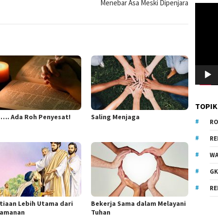
Menebar Asa Meski Dipenjara
Pemuta
Video
TOPIK
…. Ada Roh Penyesat!
Saling Menjaga
RO
R
WA
GK
RE
tiaan Lebih Utama dari
Bekerja Sama dalam Melayani
yamanan
Tuhan