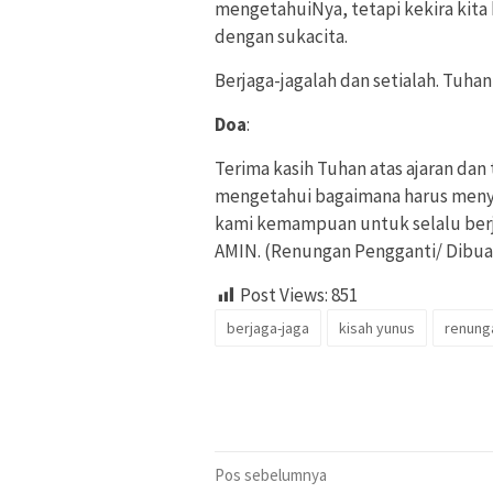
mengetahuiNya, tetapi kekira kita
dengan sukacita.
Berjaga-jagalah dan setialah. Tuha
Doa
:
Terima kasih Tuhan atas ajaran dan
mengetahui bagaimana harus menya
kami kemampuan untuk selalu berj
AMIN. (Renungan Pengganti/ Dibua
Post Views:
851
berjaga-jaga
kisah yunus
renung
Navigasi
Pos sebelumnya