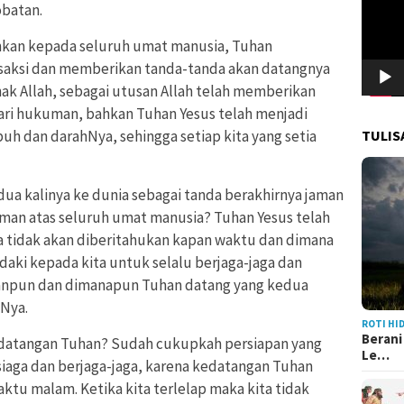
batan.
ahkan kepada seluruh umat manusia, Tuhan
saksi dan memberikan tanda-tanda akan datangnya
nak Allah, sebagai utusan Allah telah memberikan
dari hukuman, bahkan Tuhan Yesus telah menjadi
TULIS
 dan darahNya, sehingga setiap kita yang setia
dua kalinya ke dunia sebagai tanda berakhirnya jaman
iman atas seluruh umat manusia? Tuhan Yesus telah
tidak akan diberitahukan kapan waktu dan dimana
ki kepada kita untuk selalu berjaga-jaga dan
panpun dan dimanapun Tuhan datang yang kedua
tNya.
ROTI HI
Berani
datangan Tuhan? Sudah cukupkah persiapan yang
Le…
p siaga dan berjaga-jaga, karena kedatangan Tuhan
ktu malam. Ketika kita terlelap maka kita tidak