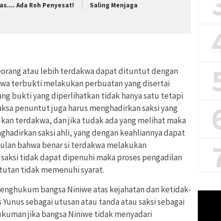
as…. Ada Roh Penyesat!
Saling Menjaga
eorang atau lebih terdakwa dapat dituntut dengan
wa terbukti melakukan perbuatan yang disertai
ang bukti yang diperlihatkan tidak hanya satu tetapi
 jaksa penuntut juga harus menghadirkan saksi yang
ukan terdakwa, dan jika tudak ada yang melihat maka
hadirkan saksi ahli, yang dengan keahliannya dapat
lan bahwa benar si terdakwa melakukan
 saksi tidak dapat dipenuhi maka proses pengadilan
ntutan tidak memenuhi syarat.
menghukum bangsa Niniwe atas kejahatan dan ketidak-
Pemuta
 Yunus sebagai utusan atau tanda atau saksi sebagai
Video
kuman jika bangsa Niniwe tidak menyadari