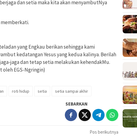
 berjaga dan setia maka kita akan menyambutNya
n memberkati.
 teladan yang Engkau berikan sehingga kami
mbut kedatangan Yesus yang kedua kalinya. Berilah
aga-jaga dan tetap setia melakukan kehendakMu.
t oleh EGS-Ngringin)
an
roti hidup
setia
setia sampai akhir
SEBARKAN
Pos berikutnya