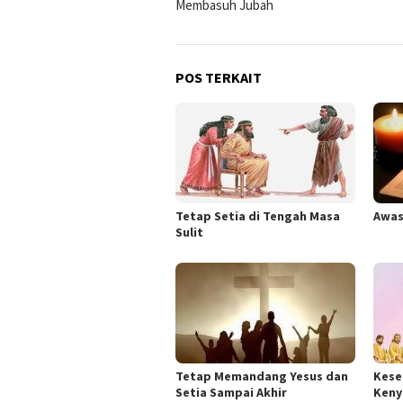
Membasuh Jubah
pos
POS TERKAIT
Tetap Setia di Tengah Masa
Awas
Sulit
Tetap Memandang Yesus dan
Kese
Setia Sampai Akhir
Ken