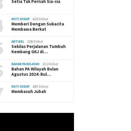
3
Setia Tak Pernah Sia-sia
4
ROTI HIDUP
4219 Dilihat
Memberi Dengan Sukacita
Membawa Berkat
5
ARTIKEL
2198 Dilihat
Sekilas Perjalanan Tumbuh
Kembang GKJ di…
6
BAHAN PA WILAYAH
2112 Dilihat
Bahan PA Wilayah Bulan
Agustus 2024: Bul…
7
ROTI HIDUP
2087 Dilihat
Membasuh Jubah
r