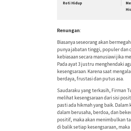
Roti Hidup
Me
Hi
Renungan
:
Biasanya seseorang akan bermegah 
punya jabatan tinggi, populer dan 
kebiasaan secara manusiawi jika m
Pada ayat 3 justru menghendaki ag
kesengsaraan. Karena saat mengala
berdaya, frustasi dan putus asa.
Saudaraku yang terkasih, Firman T
melihat kesengsaraan dari sisi posi
pasti ada hikmah yang baik. Dalam 
dalam berusaha, berdoa, dan bekerj
positif, maka akan menimbulkan ta
di balik setiap kesengsaraan, mak