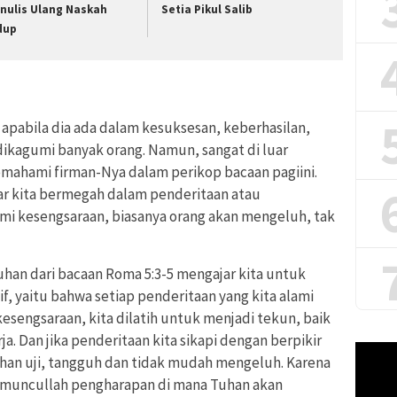
nulis Ulang Naskah
Setia Pikul Salib
dup
apabila dia ada dalam kesuksesan, keberhasilan,
dikagumi banyak orang. Namun, sangat di luar
emahami firman-Nya dalam perikop bacaan pagiini.
ar kita bermegah dalam penderitaan atau
mi kesengsaraan, biasanya orang akan mengeluh, tak
uhan dari bacaan Roma 5:3-5 mengajar kita untuk
tif, yaitu bahwa setiap penderitaan yang kita alami
kesengsaraan, kita dilatih untuk menjadi tekun, baik
a. Dan jika penderitaan kita sikapi dengan berpikir
Pemuta
han uji, tangguh dan tidak mudah mengeluh. Karena
Video
a muncullah pengharapan di mana Tuhan akan