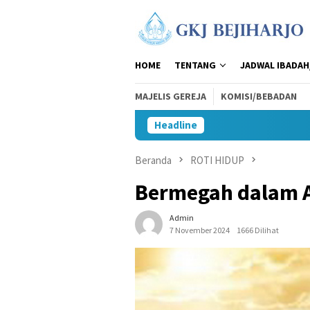
Loncat
ke
konten
HOME
TENTANG
JADWAL IBADAH
MAJELIS GEREJA
KOMISI/BEBADAN
Headline
Beranda
ROTI HIDUP
Bermegah dalam A
Admin
7 November 2024
1666 Dilihat