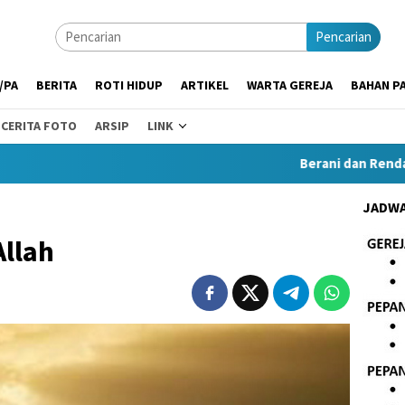
Pencarian
/PA
BERITA
ROTI HIDUP
ARTIKEL
WARTA GEREJA
BAHAN PA
CERITA FOTO
ARSIP
LINK
Berani dan Rendah Hati 
JADWA
llah