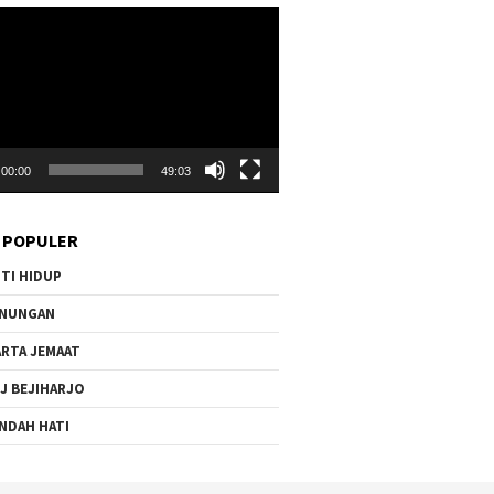
r
00:00
49:03
 POPULER
TI HIDUP
ENUNGAN
RTA JEMAAT
J BEJIHARJO
NDAH HATI