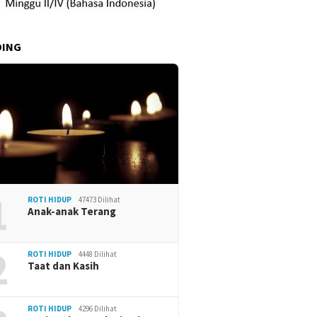
DING
1
ROTI HIDUP
47473 Dilihat
Anak-anak Terang
2
ROTI HIDUP
4448 Dilihat
Taat dan Kasih
ROTI HIDUP
4296 Dilihat