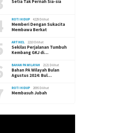
3
Setia Tak Pernah Sia-sia
4
ROTI HIDUP
4229 Dilihat
Memberi Dengan Sukacita
Membawa Berkat
5
ARTIKEL
2210 Dilihat
Sekilas Perjalanan Tumbuh
Kembang GKJ di…
6
BAHAN PA WILAYAH
2121 Dilihat
Bahan PA Wilayah Bulan
Agustus 2024: Bul…
7
ROTI HIDUP
2095 Dilihat
Membasuh Jubah
r