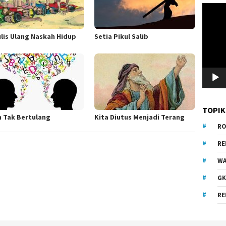
Pemuta
Video
lis Ulang Naskah Hidup
Setia Pikul Salib
TOPIK
h Tak Bertulang
Kita Diutus Menjadi Terang
RO
R
WA
GK
RE