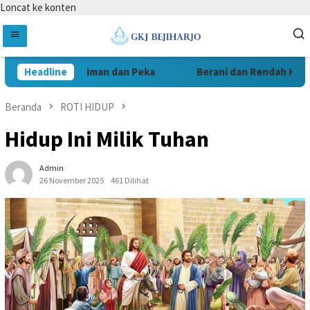
Loncat ke konten
Headline
Iman dan Peka
Berani dan Rendah Hati D
Beranda
ROTI HIDUP
Hidup Ini Milik Tuhan
Admin
26 November 2025
461 Dilihat