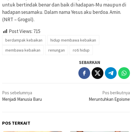
untuk bertindak benar dan baik di hadapan-Mu maupun di
hadapan sesamaku. Dalam nama Yesus aku berdoa. Amin.
(NRT – Grogol).
Post Views:
715
berdampak kebaikan
hidup membawa kebaikan
membawa kebaikan
renungan
roti hidup
SEBARKAN
Navigasi
Pos sebelumnya
Pos berikutnya
pos
Menjadi Manusia Baru
Meruntuhkan Egoisme
POS TERKAIT