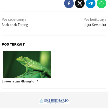
Navigasi
Pos sebelumnya
Pos berikutnya
pos
Anak-anak Terang
Jujur Sempulur
POS TERKAIT
Luwes atau Mbunglon?