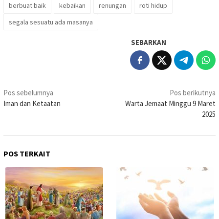
berbuat baik
kebaikan
renungan
roti hidup
segala sesuatu ada masanya
SEBARKAN
Navigasi
Pos sebelumnya
Pos berikutnya
pos
Iman dan Ketaatan
Warta Jemaat Minggu 9 Maret
2025
POS TERKAIT