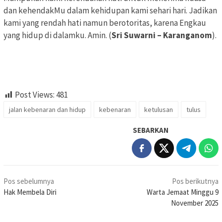
dan kehendakMu dalam kehidupan kami sehari hari. Jadikan
kami yang rendah hati namun berotoritas, karena Engkau
yang hidup di dalamku. Amin. (
Sri Suwarni – Karanganom
).
Post Views:
481
jalan kebenaran dan hidup
kebenaran
ketulusan
tulus
SEBARKAN
Navigasi
Pos sebelumnya
Pos berikutnya
pos
Hak Membela Diri
Warta Jemaat Minggu 9
November 2025