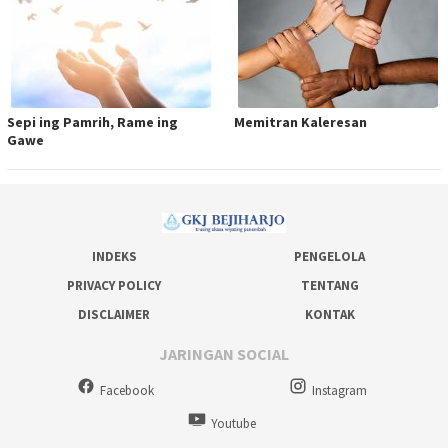
Sepi ing Pamrih, Rame ing
Memitran Kaleresan
Gawe
INDEKS
PENGELOLA
PRIVACY POLICY
TENTANG
DISCLAIMER
KONTAK
JARINGAN SOCIAL
Facebook
Instagram
Youtube