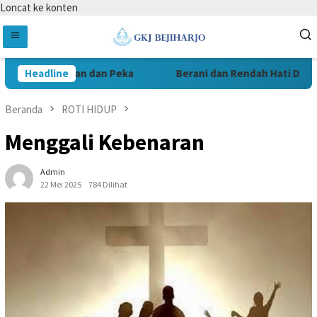
Loncat ke konten
Headline
Iman dan Peka
Berani dan Rendah Hati Demi P
Beranda
ROTI HIDUP
Menggali Kebenaran
Admin
22 Mei 2025
784 Dilihat