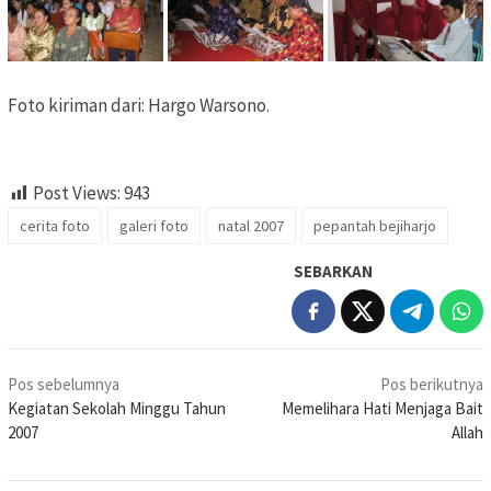
Foto kiriman dari: Hargo Warsono.
Post Views:
943
cerita foto
galeri foto
natal 2007
pepantah bejiharjo
SEBARKAN
Navigasi
Pos sebelumnya
Pos berikutnya
pos
Kegiatan Sekolah Minggu Tahun
Memelihara Hati Menjaga Bait
2007
Allah