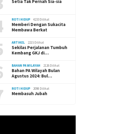
3
Setia Tak Pernah Sia-sia
4
ROTI HIDUP
4233 Dilihat
Memberi Dengan Sukacita
Membawa Berkat
5
ARTIKEL
2215 Dilihat
Sekilas Perjalanan Tumbuh
Kembang GKJ di…
6
BAHAN PA WILAYAH
2126 Dilihat
Bahan PA Wilayah Bulan
Agustus 2024: Bul…
7
ROTI HIDUP
2098 Dilihat
Membasuh Jubah
r