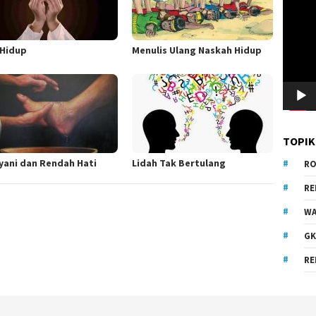
Video
 Hidup
Menulis Ulang Naskah Hidup
TOPIK
yani dan Rendah Hati
Lidah Tak Bertulang
RO
R
WA
GK
RE