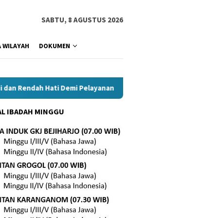
SABTU, 8 AGUSTUS 2026
 WILAYAH
DOKUMEN
Rendah Hati Demi Pelayanan Lebih Baik
Tetap Setia di Te
L IBADAH MINGGU