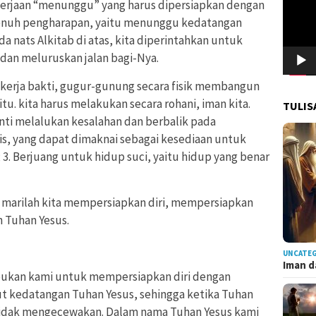
ekerjaan “menunggu” yang harus dipersiapkan dengan
penuh pengharapan, yaitu menunggu kedatangan
a nats Alkitab di atas, kita diperintahkan untuk
dan meluruskan jalan bagi-Nya.
s kerja bakti, gugur-gunung secara fisik membangun
u. kita harus melakukan secara rohani, iman kita.
TULIS
enti melalukan kesalahan dan berbalik pada
tis, yang dapat dimaknai sebagai kesediaan untuk
 3. Berjuang untuk hidup suci, yaitu hidup yang benar
 marilah kita mempersiapkan diri, mempersiapkan
 Tuhan Yesus.
UNCATE
Iman d
pukan kami untuk mempersiapkan diri dengan
 kedatangan Tuhan Yesus, sehingga ketika Tuhan
 tidak mengecewakan. Dalam nama Tuhan Yesus kami