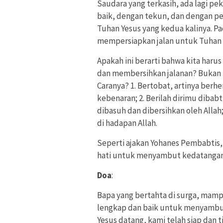
Saudara yang terkasih, ada lagi p
baik, dengan tekun, dan dengan 
Tuhan Yesus yang kedua kalinya. Pad
mempersiapkan jalan untuk Tuhan 
Apakah ini berarti bahwa kita haru
dan membersihkan jalanan? Bukan it
Caranya? 1. Bertobat, artinya berh
kebenaran; 2. Berilah dirimu dibab
dibasuh dan dibersihkan oleh Allah;
di hadapan Allah.
Seperti ajakan Yohanes Pembabtis,
hati untuk menyambut kedatangan
Doa
:
Bapa yang bertahta di surga, mam
lengkap dan baik untuk menyambut
Yesus datang, kami telah siap dan