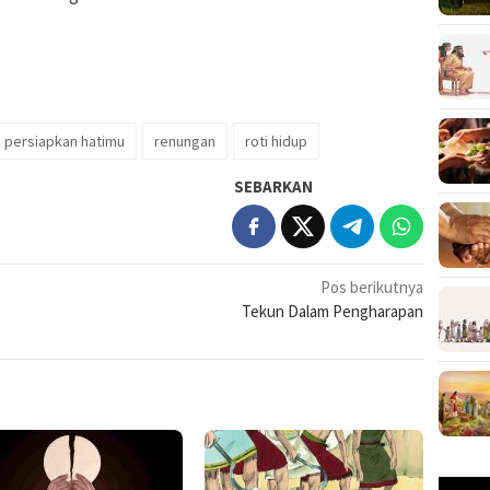
persiapkan hatimu
renungan
roti hidup
SEBARKAN
Pos berikutnya
Tekun Dalam Pengharapan
Pemuta