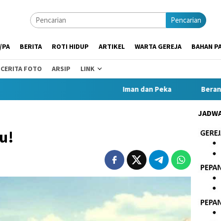
Pencarian
/PA
BERITA
ROTI HIDUP
ARTIKEL
WARTA GEREJA
BAHAN PA
CERITA FOTO
ARSIP
LINK
Iman dan Peka
Berani dan 
JADWA
u!