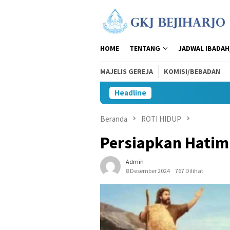
Loncat
ke
konten
HOME
TENTANG
JADWAL IBADAH
MAJELIS GEREJA
KOMISI/BEBADAN
Headline
Beranda
ROTI HIDUP
Persiapkan Hatim
Admin
8 Desember 2024
767 Dilihat