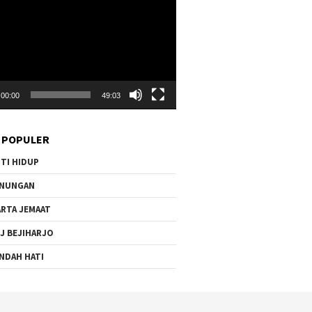
00:00
49:03
 POPULER
TI HIDUP
ENUNGAN
RTA JEMAAT
J BEJIHARJO
NDAH HATI