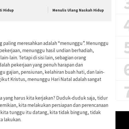
ti Hidup
Menulis Ulang Naskah Hidup
ang paling meresahkan adalah “menunggu”. Menunggu
i pekerjaan, menunggu hasil undian berhadiah,
n-lain. Tetapi di sisi lain, sebagian orang
lah pekerjaan yang penuh harapan dan
gajian, pensiunan, kelahiran buah hati, dan lain-
ngikut Kristus, menunggu Hari Natal adalah sangat
yang harus kita kerjakan? Duduk-duduk saja, tidur
 demikian, kita melakukan persiapan dan perencanaan
 kita tunggu itu datang, kita tidak bingung, tidak
Pemuta
ta lakukan.
Video