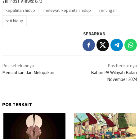
Post Views:
873
kepahitan hidup
melewati kepahitan hidup
renungan
roti hidup
SEBARKAN
Navigasi
Pos sebelumnya
Pos berikutnya
pos
Memaafkan dan Melupakan
Bahan PA Wilayah Bulan
November 2024
POS TERKAIT