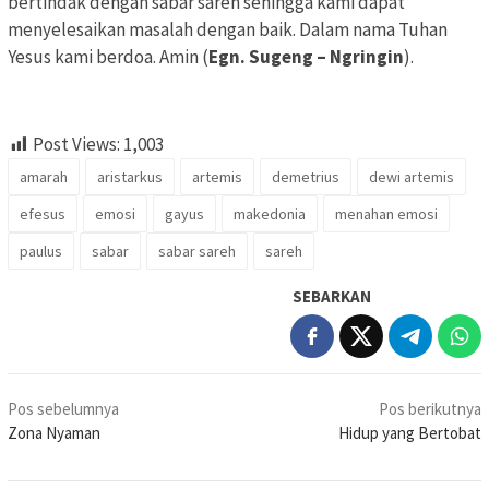
bertindak dengan sabar sareh sehingga kami dapat
menyelesaikan masalah dengan baik. Dalam nama Tuhan
Yesus kami berdoa. Amin (
Egn. Sugeng – Ngringin
).
Post Views:
1,003
amarah
aristarkus
artemis
demetrius
dewi artemis
efesus
emosi
gayus
makedonia
menahan emosi
paulus
sabar
sabar sareh
sareh
SEBARKAN
Navigasi
Pos sebelumnya
Pos berikutnya
pos
Zona Nyaman
Hidup yang Bertobat