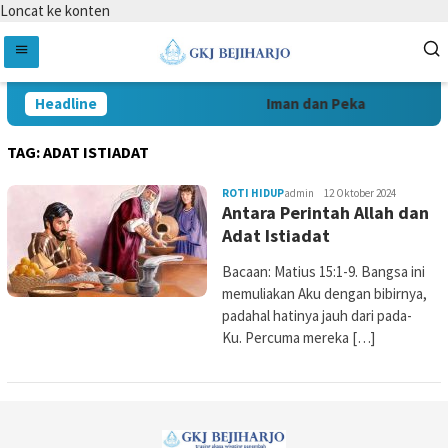
Loncat ke konten
Headline
Iman dan Peka
Ber
TAG:
ADAT ISTIADAT
ROTI HIDUP
admin
12 Oktober 2024
Antara Perintah Allah dan
Adat Istiadat
Bacaan: Matius 15:1-9. Bangsa ini
memuliakan Aku dengan bibirnya,
padahal hatinya jauh dari pada-
Ku. Percuma mereka […]