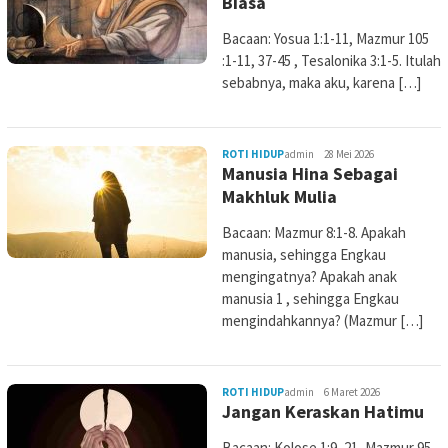
Biasa
Bacaan: Yosua 1:1-11, Mazmur 105
:1-11, 37-45 , Tesalonika 3:1-5. Itulah
sebabnya, maka aku, karena […]
ROTI HIDUP
admin
28 Mei 2026
Manusia Hina Sebagai
Makhluk Mulia
Bacaan: Mazmur 8:1-8. Apakah
manusia, sehingga Engkau
mengingatnya? Apakah anak
manusia 1 , sehingga Engkau
mengindahkannya? (Mazmur […]
ROTI HIDUP
admin
6 Maret 2026
Jangan Keraskan Hatimu
Bacaan: Kolose 1:9–21, Mazmur 95,