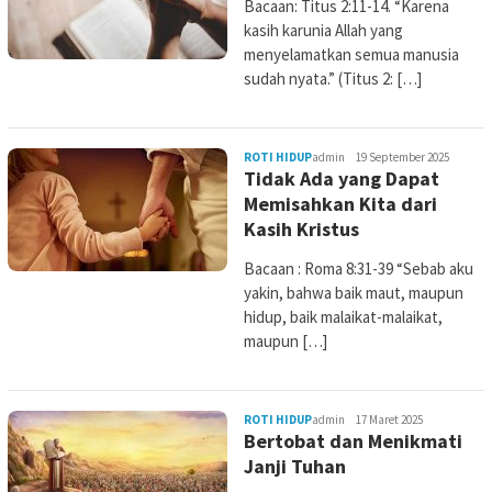
Bacaan: Titus 2:11-14. “Karena
kasih karunia Allah yang
menyelamatkan semua manusia
sudah nyata.” (Titus 2: […]
ROTI HIDUP
admin
19 September 2025
Tidak Ada yang Dapat
Memisahkan Kita dari
Kasih Kristus
Bacaan : Roma 8:31-39 “Sebab aku
yakin, bahwa baik maut, maupun
hidup, baik malaikat-malaikat,
maupun […]
ROTI HIDUP
admin
17 Maret 2025
Bertobat dan Menikmati
Janji Tuhan