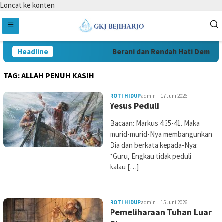
Loncat ke konten
Headline
Berani dan Rendah Hati Demi Pel
TAG:
ALLAH PENUH KASIH
ROTI HIDUP
admin
17 Juni 2026
Yesus Peduli
Bacaan: Markus 4:35-41. Maka
murid-murid-Nya membangunkan
Dia dan berkata kepada-Nya:
“Guru, Engkau tidak peduli
kalau […]
ROTI HIDUP
admin
15 Juni 2026
Pemeliharaan Tuhan Luar