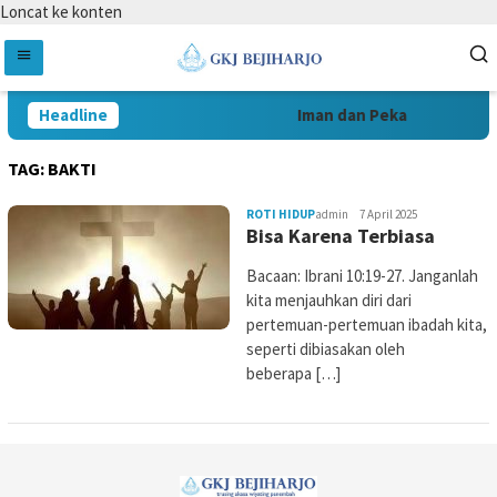
Loncat ke konten
Headline
Iman dan Peka
Ber
TAG:
BAKTI
ROTI HIDUP
admin
7 April 2025
Bisa Karena Terbiasa
Bacaan: Ibrani 10:19-27. Janganlah
kita menjauhkan diri dari
pertemuan-pertemuan ibadah kita,
seperti dibiasakan oleh
beberapa […]