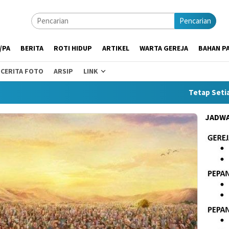
Pencarian
/PA
BERITA
ROTI HIDUP
ARTIKEL
WARTA GEREJA
BAHAN PA
CERITA FOTO
ARSIP
LINK
Tetap Setia di Ten
JADWA