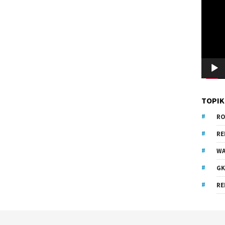
Video
TOPIK
RO
R
WA
GK
RE