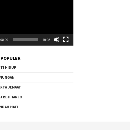
00:00
49:03
 POPULER
TI HIDUP
ENUNGAN
RTA JEMAAT
J BEJIHARJO
NDAH HATI