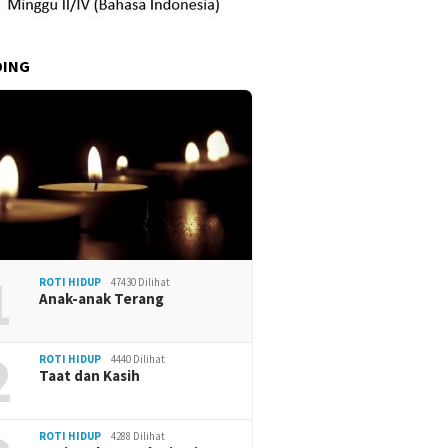
DING
1
ROTI HIDUP
47430 Dilihat
Anak-anak Terang
2
ROTI HIDUP
4440 Dilihat
Taat dan Kasih
ROTI HIDUP
4288 Dilihat