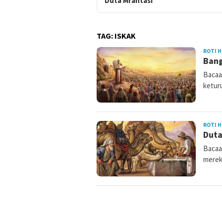
Duta Mrantasi
TAG:
ISKAK
ROTI H
Bang
Bacaa
ketur
ROTI H
Duta
Bacaan
merek