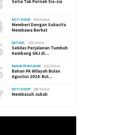
3
Setia Tak Pernah Sia-sia
4
ROTI HIDUP
4219 Dilihat
Memberi Dengan Sukacita
Membawa Berkat
5
ARTIKEL
2195 Dilihat
Sekilas Perjalanan Tumbuh
Kembang GKJ di…
6
BAHAN PA WILAYAH
2112 Dilihat
Bahan PA Wilayah Bulan
Agustus 2024: Bul…
7
ROTI HIDUP
2087 Dilihat
Membasuh Jubah
r