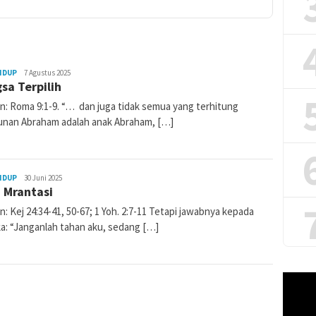
IDUP
admin
7 Agustus 2025
sa Terpilih
n: Roma 9:1-9. “… dan juga tidak semua yang terhitung
unan Abraham adalah anak Abraham, […]
IDUP
admin
30 Juni 2025
 Mrantasi
: Kej 24:34-41, 50-67; 1 Yoh. 2:7-11 Tetapi jawabnya kepada
a: “Janganlah tahan aku, sedang […]
Pemuta
Video