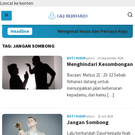
Loncat ke konten
Headline
Mengenal Yesus dan Percaya Kepada 
TAG:
JANGAN SOMBONG
ROTI HIDUP
admin
14 September 2024
Menghindari Kesombongan
Bacaan: Matius 21 : 23-32 Sebab
Yohanes datang untuk
menunjukkan jalan kebenaran
kepadamu, dan kamu […]
ROTI HIDUP
admin
31 Juli 2024
Jangan Sombong
Lalu berkatalah Daud kepada Yoab