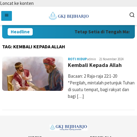
Loncat ke konten
Headline
Tetap Setia di Tengah Masa Su
TAG:
KEMBALI KEPADA ALLAH
ROTI HIDUP
admin
21 November 2024
Kembali Kepada Allah
Bacaan: 2 Raja-raja 22:1-20
“Pergilah, mintalah petunjuk Tuhan
di suatu tempat, bagi rakyat dan
bagi […]