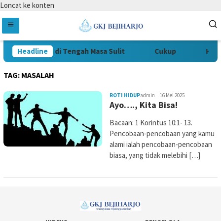
Loncat ke konten
Tetap Setia di Tengah Masa Sulit
Headline
Cukup
Hidu
TAG:
MASALAH
ROTI HIDUP
admin
16 Mei 2025
Ayo…., Kita Bisa!
Bacaan: 1 Korintus 10:1- 13.
Pencobaan-pencobaan yang kamu
alami ialah pencobaan-pencobaan
biasa, yang tidak melebihi […]