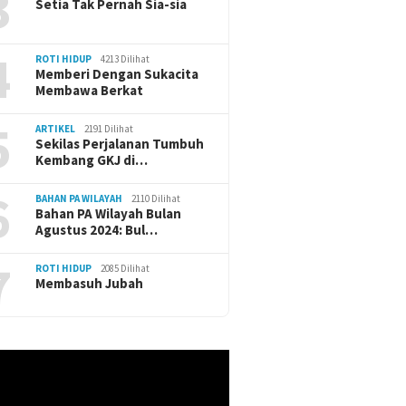
3
Setia Tak Pernah Sia-sia
4
ROTI HIDUP
4213 Dilihat
Memberi Dengan Sukacita
Membawa Berkat
5
ARTIKEL
2191 Dilihat
Sekilas Perjalanan Tumbuh
Kembang GKJ di…
6
BAHAN PA WILAYAH
2110 Dilihat
Bahan PA Wilayah Bulan
Agustus 2024: Bul…
7
ROTI HIDUP
2085 Dilihat
Membasuh Jubah
r