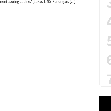
eni asoring abdine.” (Lukas 1:48). Renungan: […]
Pemuta
Video