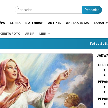
Pencarian
/PA
BERITA
ROTI HIDUP
ARTIKEL
WARTA GEREJA
BAHAN PA
CERITA FOTO
ARSIP
LINK
Tetap Setia di T
JADWA