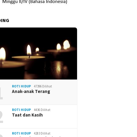
DING
1
ROTI HIDUP
47396 Dilihat
Anak-anak Terang
2
ROTI HIDUP
4436 Dilihat
Taat dan Kasih
ROTI HIDUP
4283 Dilihat