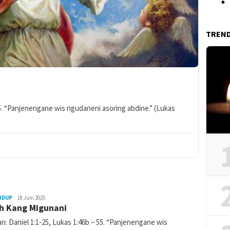
TREN
55. “Panjenengane wis ngudaneni asoring abdine.” (Lukas
IDUP
admin
18 Juni 2025
h Kang Migunani
: Daniel 1:1-25, Lukas 1:46b – 55. “Panjenengane wis