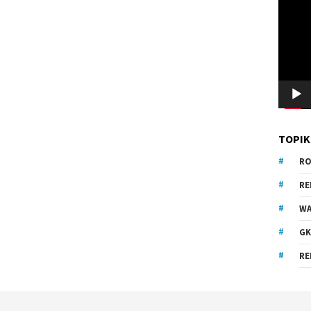
Video
TOPIK
RO
R
WA
GK
RE