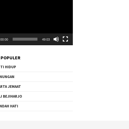
00:00
49:03
 POPULER
TI HIDUP
ENUNGAN
RTA JEMAAT
J BEJIHARJO
NDAH HATI