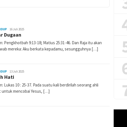
IDUP
admin
16 Juli 2025
ar Dugaan
: Pengkhotbah 9:13-18; Matius 25:31-46. Dan Raja itu akan
wab mereka: Aku berkata kepadamu, sesungguhnya […]
IDUP
admin
13 Juli 2025
h Hati
: Lukas 10 : 25-37. Pada suatu kali berdirilah seorang ahli
t untuk mencobai Yesus, […]
Pemuta
Video