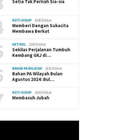
3
Setia Tak Pernah Sia-sia
4
ROTI HIDUP
4238 Dilihat
Memberi Dengan Sukacita
Membawa Berkat
5
ARTIKEL
2219 Dilihat
Sekilas Perjalanan Tumbuh
Kembang GKJ di…
6
BAHAN PA WILAYAH
2131 Dilihat
Bahan PA Wilayah Bulan
Agustus 2024: Bul…
7
ROTI HIDUP
2104 Dilihat
Membasuh Jubah
r