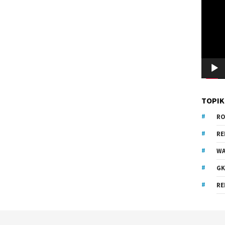
Video
TOPIK
RO
R
WA
GK
RE