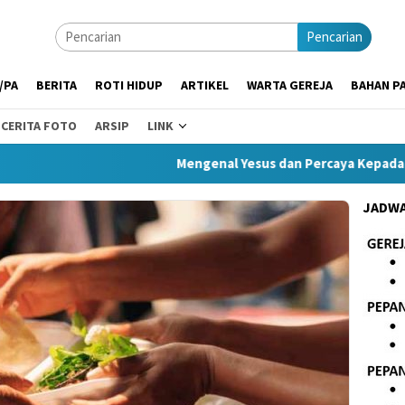
Pencarian
/PA
BERITA
ROTI HIDUP
ARTIKEL
WARTA GEREJA
BAHAN PA
CERITA FOTO
ARSIP
LINK
Mengenal Yesus dan Percaya Kepada Yesus
JADWA