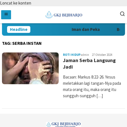
Loncat ke konten
Headline
Iman dan Peka
Beran
TAG:
SERBA INSTAN
ROTI HIDUP
admin
27 Oktober 2024
Jaman Serba Langsung
Jadi
Bacaan: Markus 8:22-26. Yesus
meletakkan lagi tangan-Nya pada
mata orang itu, maka orang itu
sungguh-sungguh […]