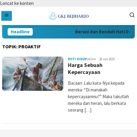
Loncat ke konten
Headline
Berani dan Rendah Hati Demi 
TOPIK:
PROAKTIF
ROTI HIDUP
admin
26 Juli 2025
Harga Sebuah
Kepercayaan
Bacaan: Lalu kata-Nya kepada
mereka: “Di manakah
kepercayaanmu?” Maka takutlah
mereka dan heran, lalu berkata
seorang […]