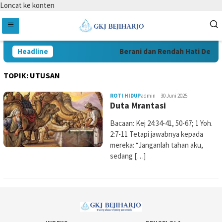
Loncat ke konten
Headline
Berani dan Rendah Hati Demi 
TOPIK:
UTUSAN
ROTI HIDUP
admin
30 Juni 2025
Duta Mrantasi
Bacaan: Kej 24:34-41, 50-67; 1 Yoh.
2:7-11 Tetapi jawabnya kepada
mereka: “Janganlah tahan aku,
sedang […]