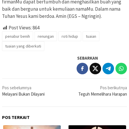
firmanMu dapat bertumbuh dan menghasilkan buah yang
baik dan berguna untuk kemuliaan namaMu. Dalam nama
Tuhan Yesus kami berdoa. Amin (EGS – Ngringin).
Post Views:
864
penabur benih
renungan
roti hidup
tuaian
tuaian yang diberkati
SEBARKAN
Navigasi
Pos sebelumnya
Pos berikutnya
pos
Melayani Bukan Dilayani
Teguh Memelihara Harapan
POS TERKAIT