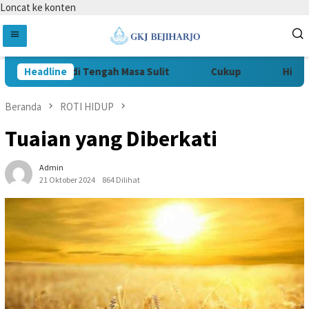
Loncat ke konten
Tetap Setia di Tengah Masa Sulit
Headline
Cukup
Hidup y
Beranda
ROTI HIDUP
Tuaian yang Diberkati
Admin
21 Oktober 2024
864 Dilihat