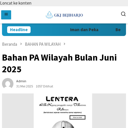
Loncat ke konten
Headline
Iman dan Peka
Berani
Beranda
BAHAN PA WILAYAH
Bahan PA Wilayah Bulan Juni
2025
Admin
31 Mei 2025
1057 Dilihat