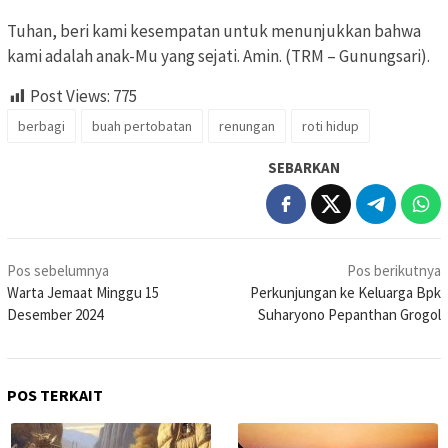
Tuhan, beri kami kesempatan untuk menunjukkan bahwa
kami adalah anak-Mu yang sejati. Amin. (TRM – Gunungsari).
Post Views:
775
berbagi
buah pertobatan
renungan
roti hidup
SEBARKAN
Navigasi
Pos sebelumnya
Pos berikutnya
pos
Warta Jemaat Minggu 15
Perkunjungan ke Keluarga Bpk
Desember 2024
Suharyono Pepanthan Grogol
POS TERKAIT