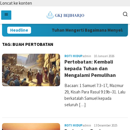
Loncat ke konten
Headline
Tuhan Mengerti Bagaimana Menyelamat
TAG:
BUAH PERTOBATAN
ROTI HIDUP
admin
10 Januari 2026
Pertobatan: Kembali
kepada Tuhan dan
Mengalami Pemulihan
Bacaan: 1 Samuel 7:3–17, Mazmur
29, Kisah Para Rasul 9:19b–31. Lalu
berkatalah Samuel kepada
seluruh […]
ROTI HIDUP
admin
13 Desember 2025