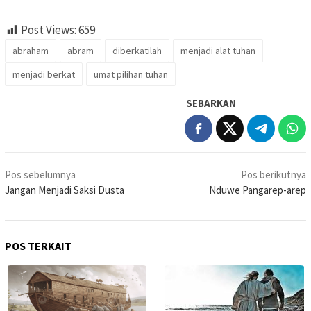
Post Views:
659
abraham
abram
diberkatilah
menjadi alat tuhan
menjadi berkat
umat pilihan tuhan
SEBARKAN
Navigasi
Pos sebelumnya
Pos berikutnya
pos
Jangan Menjadi Saksi Dusta
Nduwe Pangarep-arep
POS TERKAIT