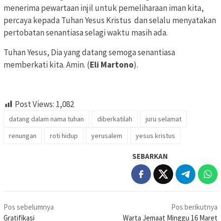
menerima pewartaan injil untuk pemeliharaan iman kita,
percaya kepada Tuhan Yesus Kristus dan selalu menyatakan
pertobatan senantiasa selagi waktu masih ada.
Tuhan Yesus, Dia yang datang semoga senantiasa
memberkati kita. Amin. (
Eli Martono
).
Post Views:
1,082
datang dalam nama tuhan
diberkatilah
juru selamat
renungan
roti hidup
yerusalem
yesus kristus
SEBARKAN
Navigasi
Pos sebelumnya
Pos berikutnya
pos
Gratifikasi
Warta Jemaat Minggu 16 Maret