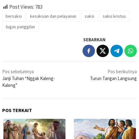
Post Views:
783
bersaksi
kesaksian dan pelayanan
saksi
saksi kristus
tugas panggilan
SEBARKAN
Navigasi
Pos sebelumnya
Pos berikutnya
pos
Janji Tuhan “Nggak Kaleng-
Turun Tangan Langsung
Kaleng”
POS TERKAIT