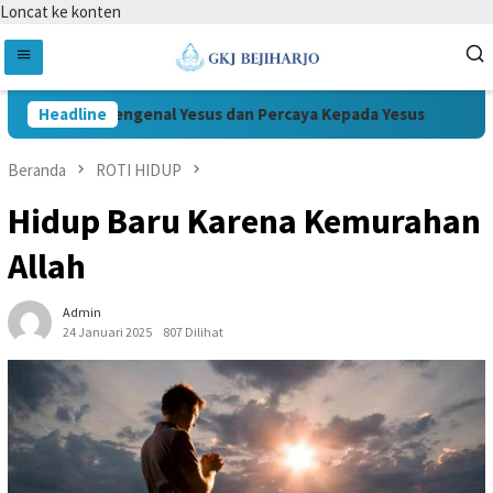
Loncat ke konten
Headline
Mengenal Yesus dan Percaya Kepada Yesus
Wa
Beranda
ROTI HIDUP
Hidup Baru Karena Kemurahan
Allah
Admin
24 Januari 2025
807 Dilihat