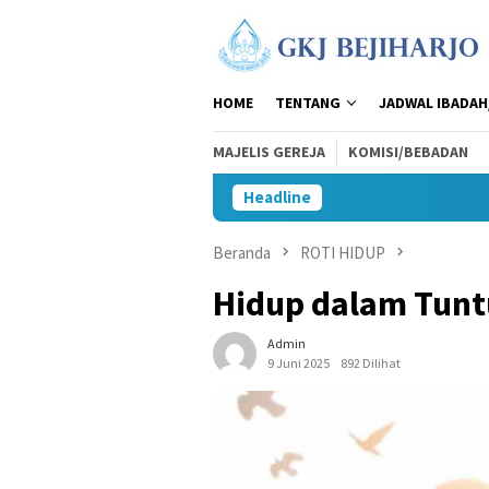
Loncat
ke
konten
HOME
TENTANG
JADWAL IBADAH
MAJELIS GEREJA
KOMISI/BEBADAN
Headline
Beranda
ROTI HIDUP
Hidup dalam Tun
Admin
9 Juni 2025
892 Dilihat