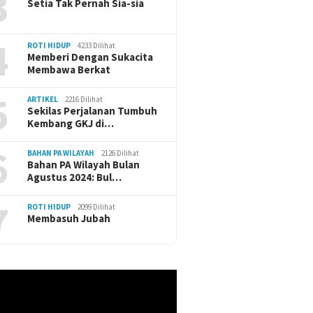
3
Setia Tak Pernah Sia-sia
4
ROTI HIDUP
4233 Dilihat
Memberi Dengan Sukacita
Membawa Berkat
5
ARTIKEL
2216 Dilihat
Sekilas Perjalanan Tumbuh
Kembang GKJ di…
6
BAHAN PA WILAYAH
2126 Dilihat
Bahan PA Wilayah Bulan
Agustus 2024: Bul…
7
ROTI HIDUP
2099 Dilihat
Membasuh Jubah
r