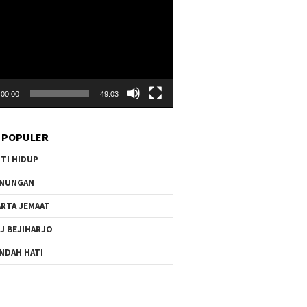
00:00
49:03
 POPULER
TI HIDUP
ENUNGAN
RTA JEMAAT
J BEJIHARJO
NDAH HATI