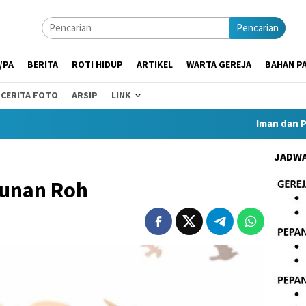
Pencarian
/PA
BERITA
ROTI HIDUP
ARTIKEL
WARTA GEREJA
BAHAN PA
CERITA FOTO
ARSIP
LINK
Iman dan Peka
JADWA
tunan Roh