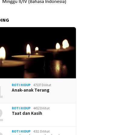
DING
1
ROTI HIDUP
47537 Dilihat
Anak-anak Terang
2
ROTI HIDUP
4452 Dilihat
Taat dan Kasih
ROTI HIDUP
4311 Dilihat