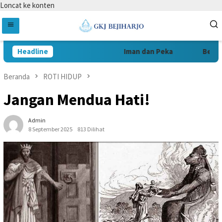
Loncat ke konten
Headline
Iman dan Peka
Berani 
Beranda
ROTI HIDUP
Jangan Mendua Hati!
Admin
8 September 2025
813 Dilihat