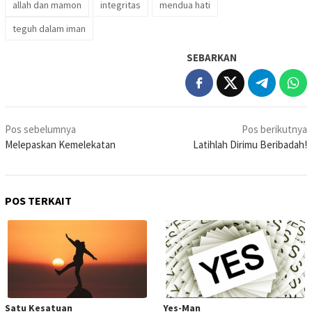
allah dan mamon
integritas
mendua hati
teguh dalam iman
SEBARKAN
Navigasi
Pos sebelumnya
Pos berikutnya
pos
Melepaskan Kemelekatan
Latihlah Dirimu Beribadah!
POS TERKAIT
Satu Kesatuan
Yes-Man