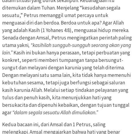
dalam situasi yang buruk sekalipun. Kebahagiaan itu
ditemukan dalam Tuhan. Menjelang “kesudahan segala
sesuatu,” Petrus memanggil umat percaya untuk
menguasai diri dan berdoa. Berdoa untuk apa? Agar Allah
yang adalah Kasih (1 Yohanes 4:8), menguasai hidup mereka.
Senada dengan Amsal, Petrus mengingatkan perintah paling
utama yakni
, “kasihilah sungguh-sungguh seorang akan yang
lain.”
Kasih ini bukan hanya perasaan, tetapi perbuatan yang
konkret, seperti memberi tumpangan tanpa bersungut-
sungut dan melayani dengan karunia yang telah diterima.
Dengan melayani satu sama lain, kita tidak hanya memenuhi
kebutuhan sesama, tetapi juga berfungsi sebagai saluran
kasih karunia Allah. Melalui setiap tindakan pelayanan yang
tulus dan penuh kasih, kita menunjukkan hati yang
bersukacita dan dipenuhi kebaikan, dengan tujuan tunggal
agar
“dalam segala sesuatu Allah dimuliakan.”
Kedua bacaan ini, dari Amsal dan 1 Petrus, saling
melengkapi. Amsal mengajarkan bahwa hati yang benar