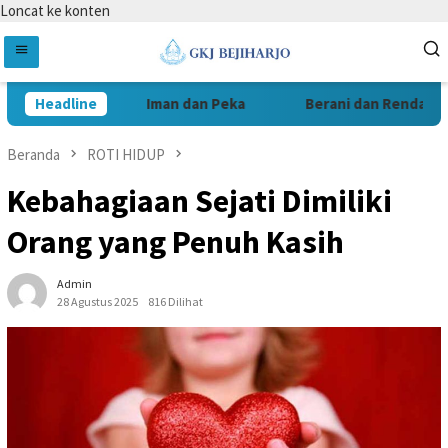
Loncat ke konten
Headline
Iman dan Peka
Berani dan Rendah Hati
Beranda
ROTI HIDUP
Kebahagiaan Sejati Dimiliki
Orang yang Penuh Kasih
Admin
28 Agustus 2025
816 Dilihat