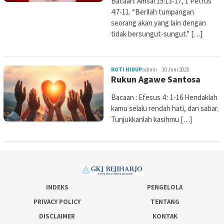
Bacaan: Amsal 15:13-17, 1 Petrus
4:7-11. “Berilah tumpangan
seorang akan yang lain dengan
tidak bersungut-sungut.” […]
ROTI HIDUP
admin
10 Juni 2025
Rukun Agawe Santosa
Bacaan : Efesus 4 : 1-16 Hendaklah
kamu selalu rendah hati, dan sabar.
Tunjukkanlah kasihmu […]
INDEKS
PENGELOLA
PRIVACY POLICY
TENTANG
DISCLAIMER
KONTAK