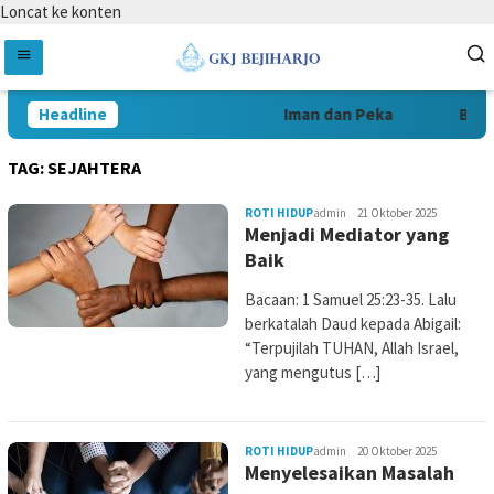
Loncat ke konten
Headline
Iman dan Peka
Beran
TAG:
SEJAHTERA
ROTI HIDUP
admin
21 Oktober 2025
Menjadi Mediator yang
Baik
Bacaan: 1 Samuel 25:23-35. Lalu
berkatalah Daud kepada Abigail:
“Terpujilah TUHAN, Allah Israel,
yang mengutus […]
ROTI HIDUP
admin
20 Oktober 2025
Menyelesaikan Masalah