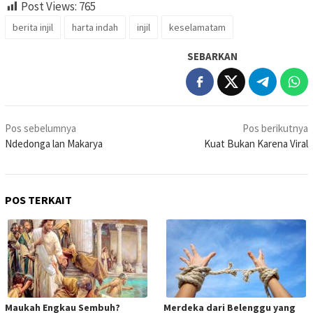
Post Views:
765
berita injil
harta indah
injil
keselamatam
SEBARKAN
Navigasi
Pos sebelumnya
Pos berikutnya
pos
Ndedonga lan Makarya
Kuat Bukan Karena Viral
POS TERKAIT
Maukah Engkau Sembuh?
Merdeka dari Belenggu yang