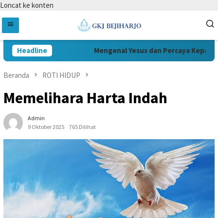
Loncat ke konten
Headline
Mengenal Yesus dan Percaya Kepada Ye
Beranda
ROTI HIDUP
Memelihara Harta Indah
Admin
9 Oktober 2025
765 Dilihat