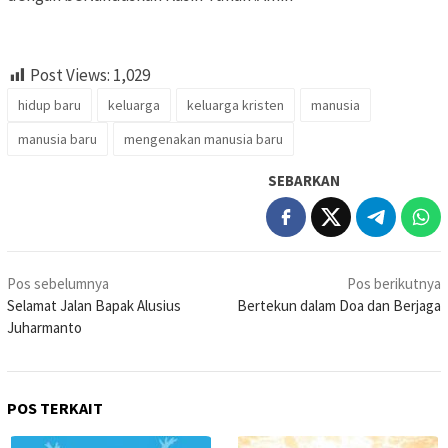
Post Views:
1,029
hidup baru
keluarga
keluarga kristen
manusia
manusia baru
mengenakan manusia baru
SEBARKAN
Navigasi
Pos sebelumnya
Pos berikutnya
pos
Selamat Jalan Bapak Alusius
Bertekun dalam Doa dan Berjaga
Juharmanto
POS TERKAIT