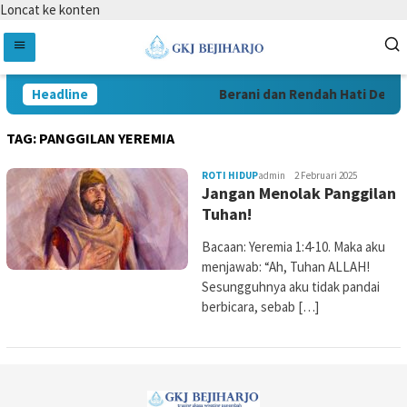
Loncat ke konten
Headline
Berani dan Rendah Hati Demi 
TAG:
PANGGILAN YEREMIA
ROTI HIDUP
admin
2 Februari 2025
Jangan Menolak Panggilan
Tuhan!
Bacaan: Yeremia 1:4-10. Maka aku
menjawab: “Ah, Tuhan ALLAH!
Sesungguhnya aku tidak pandai
berbicara, sebab […]