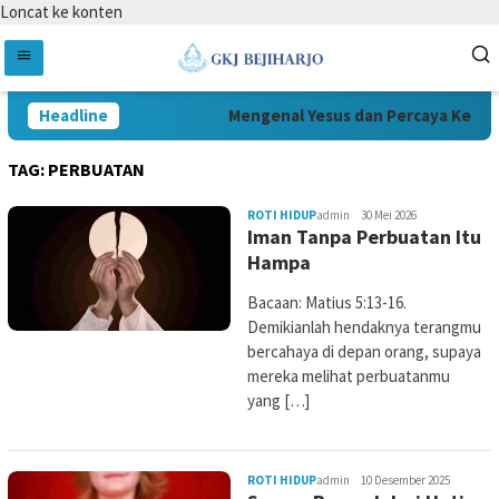
Loncat ke konten
Headline
Mengenal Yesus dan Percaya Kepad
TAG:
PERBUATAN
ROTI HIDUP
admin
30 Mei 2026
Iman Tanpa Perbuatan Itu
Hampa
Bacaan: Matius 5:13-16.
Demikianlah hendaknya terangmu
bercahaya di depan orang, supaya
mereka melihat perbuatanmu
yang […]
ROTI HIDUP
admin
10 Desember 2025