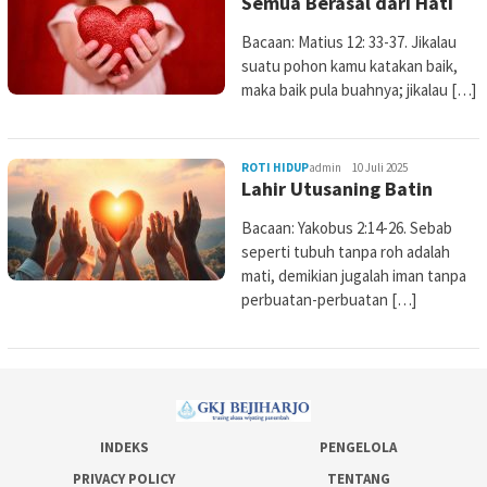
Semua Berasal dari Hati
Bacaan: Matius 12: 33-37. Jikalau
suatu pohon kamu katakan baik,
maka baik pula buahnya; jikalau […]
ROTI HIDUP
admin
10 Juli 2025
Lahir Utusaning Batin
Bacaan: Yakobus 2:14-26. Sebab
seperti tubuh tanpa roh adalah
mati, demikian jugalah iman tanpa
perbuatan-perbuatan […]
INDEKS
PENGELOLA
PRIVACY POLICY
TENTANG