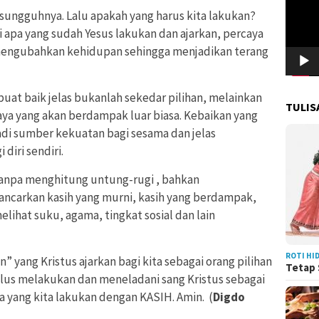
esungguhnya. Lalu apakah yang harus kita lakukan?
 apa yang sudah Yesus lakukan dan ajarkan, percaya
n mengubahkan kehidupan sehingga menjadikan terang
uat baik jelas bukanlah sekedar pilihan, melainkan
TULIS
aya yang akan berdampak luar biasa. Kebaikan yang
di sumber kekuatan bagi sesama dan jelas
diri sendiri.
tanpa menghitung untung-rugi , bahkan
carkan kasih yang murni, kasih yang berdampak,
ihat suku, agama, tingkat sosial dan lain
ROTI HI
 yang Kristus ajarkan bagi kita sebagai orang pilihan
Tetap 
ulus melakukan dan meneladani sang Kristus sebagai
a yang kita lakukan dengan KASIH. Amin. (
Digdo