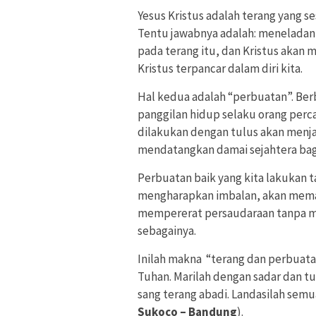
Yesus Kristus adalah terang yang s
Tentu jawabnya adalah: meneladani
pada terang itu, dan Kristus aka
Kristus terpancar dalam diri kita.
Hal kedua adalah “perbuatan”. Berb
panggilan hidup selaku orang perc
dilakukan dengan tulus akan menja
mendatangkan damai sejahtera bagi 
Perbuatan baik yang kita lakukan 
mengharapkan imbalan, akan meman
mempererat persaudaraan tanpa mel
sebagainya.
Inilah makna “terang dan perbuatan”
Tuhan. Marilah dengan sadar dan t
sang terang abadi. Landasilah semu
Sukoco – Bandung
).