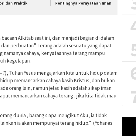
ori dan Praktik
Pentingnya Pernyataan Iman
acaan Alkitab saat ini, dan menjadi bagian di dalam
ng dan perbuatan”. Terang adalah sesuatu yang dapat
 yang namanya cahaya, kenyataannya terang mampu
nuh kegelapan.
5—7), Tuhan Yesus mengajarkan kita untuk hidup dalam
 hidup memancarkan cahaya kasih Kristus, dan bukan
da orang lain, namun jelas kasih adalah sikap iman
apat memancarkan cahaya terang , jika kita tidak mau
rang dunia , barang siapa mengikut Aku, ia tidak
Pemuta
lainkan ia akan mempunyai terang hidup.” (Yohanes
Video