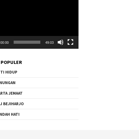
00:00
49:03
 POPULER
TI HIDUP
ENUNGAN
RTA JEMAAT
J BEJIHARJO
NDAH HATI