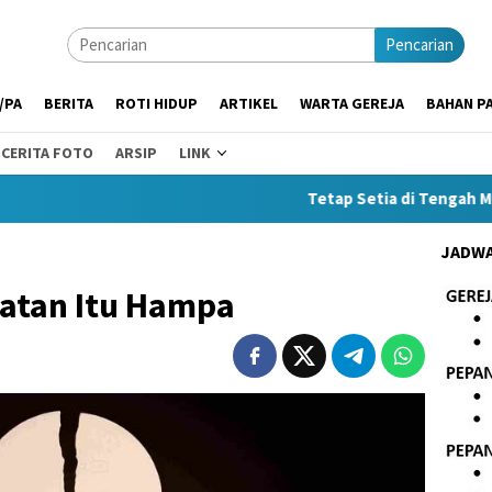
Pencarian
/PA
BERITA
ROTI HIDUP
ARTIKEL
WARTA GEREJA
BAHAN PA
CERITA FOTO
ARSIP
LINK
Tetap Setia di Tengah Masa Su
JADWA
atan Itu Hampa