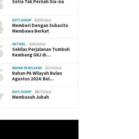
3
Setia Tak Pernah Sia-sia
4
ROTI HIDUP
4219 Dilihat
Memberi Dengan Sukacita
Membawa Berkat
5
ARTIKEL
2194 Dilihat
Sekilas Perjalanan Tumbuh
Kembang GKJ di…
6
BAHAN PA WILAYAH
2112 Dilihat
Bahan PA Wilayah Bulan
Agustus 2024: Bul…
7
ROTI HIDUP
2087 Dilihat
Membasuh Jubah
r