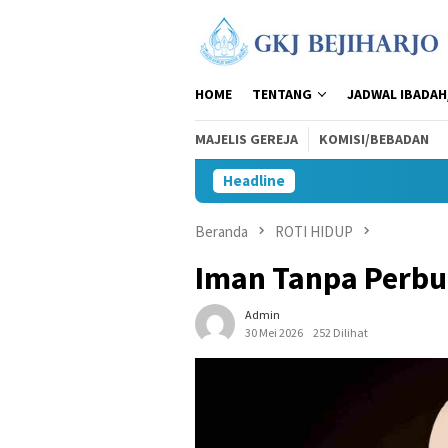
Loncat
ke
konten
HOME
TENTANG
JADWAL IBADAH
MAJELIS GEREJA
KOMISI/BEBADAN
Headline
Beranda
ROTI HIDUP
Iman Tanpa Perbu
Admin
30 Mei 2026
252 Dilihat