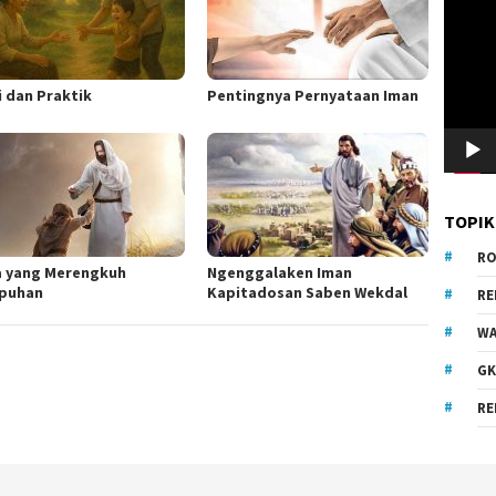
Video
i dan Praktik
Pentingnya Pernyataan Iman
TOPIK
RO
a yang Merengkuh
Ngenggalaken Iman
puhan
Kapitadosan Saben Wekdal
R
WA
GK
RE