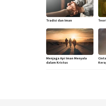
Tradisi dan Iman
Teor
Menjaga Api Iman Menyala
Cint
dalam Kristus
Kera