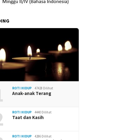
DING
1
ROTI HIDUP
47428 Dilihat
Anak-anak Terang
2
ROTI HIDUP
4440 Dilihat
Taat dan Kasih
ROTI HIDUP
4286 Dilihat