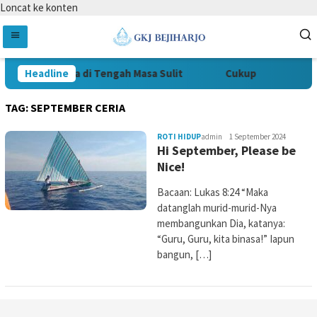
Loncat ke konten
Tetap Setia di Tengah Masa Sulit
Headline
Cukup
Hid
TAG:
SEPTEMBER CERIA
ROTI HIDUP
admin
1 September 2024
Hi September, Please be
Nice!
Bacaan: Lukas 8:24 “Maka
datanglah murid-murid-Nya
membangunkan Dia, katanya:
“Guru, Guru, kita binasa!” Iapun
bangun, […]