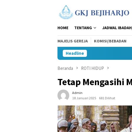
Loncat
ke
konten
HOME
TENTANG
JADWAL IBADAH
MAJELIS GEREJA
KOMISI/BEBADAN
Headline
Beranda
ROTI HIDUP
Tetap Mengasihi 
Admin
18 Januari 2025
681 Dilihat