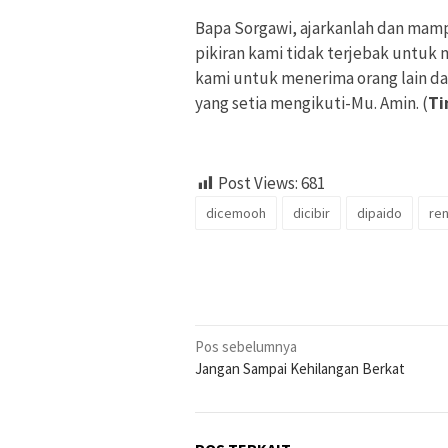
Bapa Sorgawi, ajarkanlah dan mamp
pikiran kami tidak terjebak untu
kami untuk menerima orang lain da
yang setia mengikuti-Mu. Amin. (
Ti
Post Views:
681
dicemooh
dicibir
dipaido
re
Navigasi
Pos sebelumnya
Jangan Sampai Kehilangan Berkat
pos