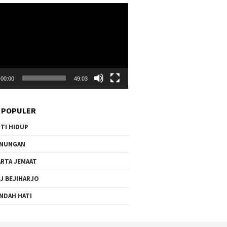
r
00:00
49:03
 POPULER
TI HIDUP
ENUNGAN
RTA JEMAAT
J BEJIHARJO
NDAH HATI