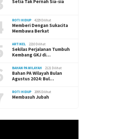
3
Setia Tak Pernah Sia-sia
4
ROTI HIDUP
4229 Dilihat
Memberi Dengan Sukacita
Membawa Berkat
5
ARTIKEL
2210 Dilihat
Sekilas Perjalanan Tumbuh
Kembang GKJ di…
6
BAHAN PA WILAYAH
2121 Dilihat
Bahan PA Wilayah Bulan
Agustus 2024: Bul…
7
ROTI HIDUP
2095 Dilihat
Membasuh Jubah
r