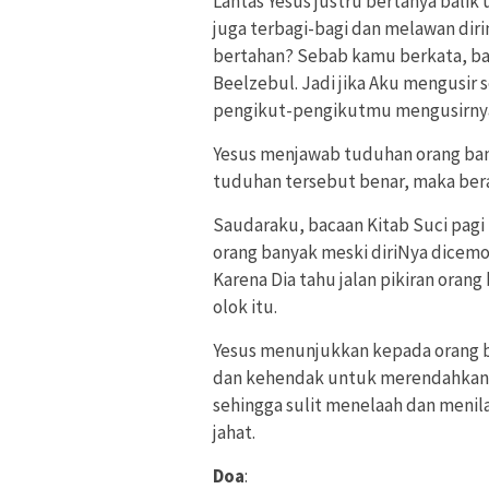
Lantas Yesus justru bertanya balik
juga terbagi-bagi dan melawan dir
bertahan? Sebab kamu berkata, b
Beelzebul.
Jadi jika Aku mengusir
pengikut-pengikutmu mengusirny
Yesus menjawab tuduhan orang ba
tuduhan tersebut benar, maka bera
Saudaraku, bacaan Kitab Suci pagi
orang banyak meski diriNya dicemo
Karena Dia tahu jalan pikiran ora
olok itu.
Yesus menunjukkan kepada orang ban
dan kehendak untuk merendahkan or
sehingga sulit menelaah dan menila
jahat.
Doa
: