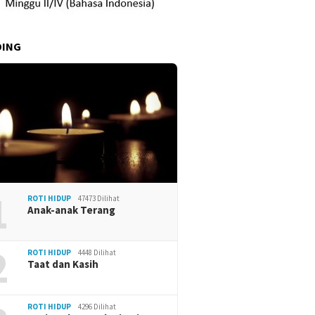
DING
1
ROTI HIDUP
47473 Dilihat
Anak-anak Terang
2
ROTI HIDUP
4448 Dilihat
Taat dan Kasih
ROTI HIDUP
4296 Dilihat