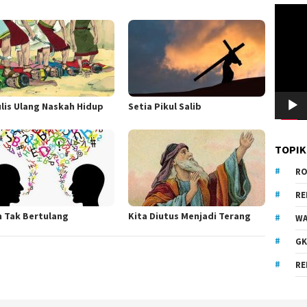
Pemuta
Video
lis Ulang Naskah Hidup
Setia Pikul Salib
TOPIK
RO
R
h Tak Bertulang
Kita Diutus Menjadi Terang
WA
GK
RE