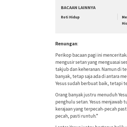
BACAAN LAINNYA
Roti Hidup
Me
Hi
Renungan
:
Perikop bacaan pagi ini menceritak
mengusir setan yang menguasai se
takjub dan keheranan. Namun di t
banyak, tetap saja ada di antara 
Yesus sudah berbuat baik, tetapi t
Orang banyak justru menuduh Yesus
penghulu setan. Yesus menjawab t
kerajaan yang terpecah-pecah past
pecah, pasti runtuh.”