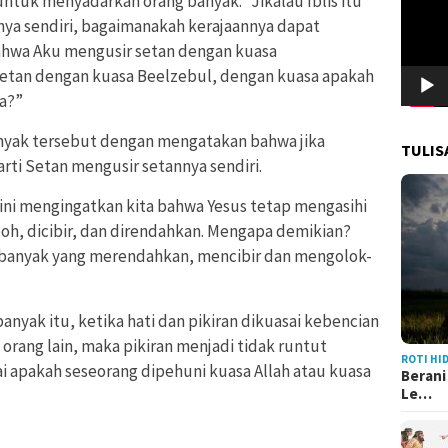
 untuk menyadarkan orang banyak: “J
ikalau Iblis
itu
inya sendiri, bagaimanakah kerajaannya dapat
ahwa Aku mengusir setan dengan kuasa
 setan dengan kuasa Beelzebul, dengan kuasa apakah
a?”
nyak tersebut dengan mengatakan bahwa jika
TULIS
rti Setan mengusir setannya sendiri.
 ini mengingatkan kita bahwa Yesus tetap mengasihi
oh, dicibir, dan direndahkan. Mengapa demikian?
ng banyak yang merendahkan, mencibir dan mengolok-
yak itu, ketika hati dan pikiran dikuasai kebencian
ang lain, maka pikiran menjadi tidak runtut
ROTI HI
i apakah seseorang dipehuni kuasa Allah atau kuasa
Berani
Le…