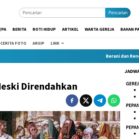
Pencarian
/PA
BERITA
ROTI HIDUP
ARTIKEL
WARTA GEREJA
BAHAN PA
CERITA FOTO
ARSIP
LINK
Berani dan Rendah Hat
JADWA
Meski Direndahkan