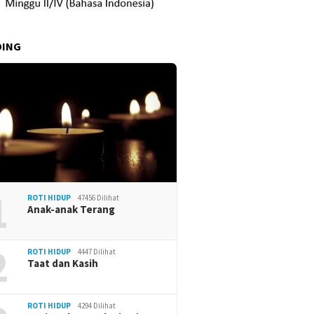
DING
1
ROTI HIDUP
47456 Dilihat
Anak-anak Terang
2
ROTI HIDUP
4447 Dilihat
Taat dan Kasih
ROTI HIDUP
4294 Dilihat