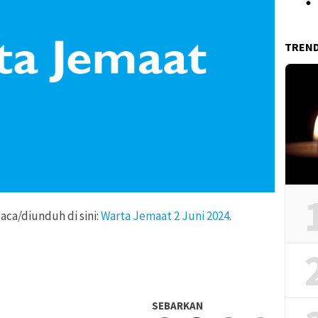
TREN
aca/diunduh di sini:
Warta Jemaat 2 Juni 2024
.
SEBARKAN