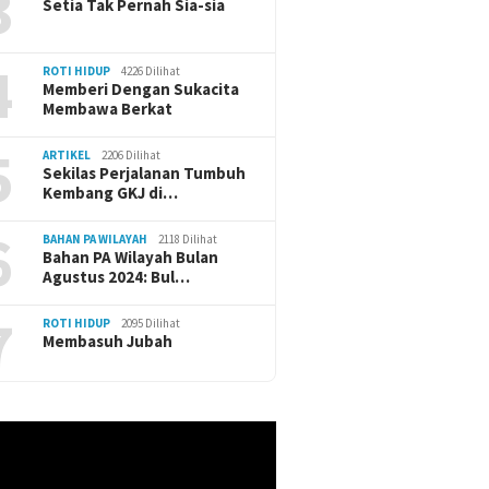
3
Setia Tak Pernah Sia-sia
4
ROTI HIDUP
4226 Dilihat
Memberi Dengan Sukacita
Membawa Berkat
5
ARTIKEL
2206 Dilihat
Sekilas Perjalanan Tumbuh
Kembang GKJ di…
6
BAHAN PA WILAYAH
2118 Dilihat
Bahan PA Wilayah Bulan
Agustus 2024: Bul…
7
ROTI HIDUP
2095 Dilihat
Membasuh Jubah
r