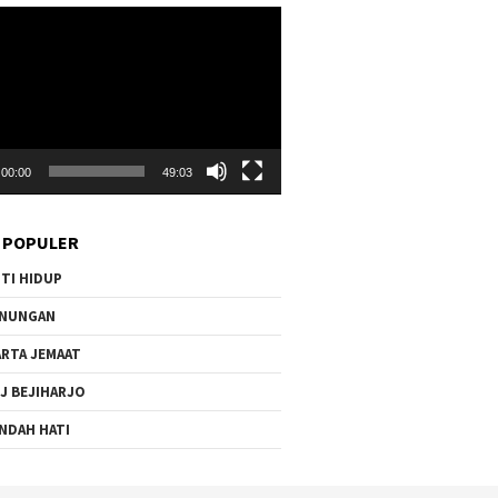
r
00:00
49:03
 POPULER
TI HIDUP
ENUNGAN
RTA JEMAAT
J BEJIHARJO
NDAH HATI