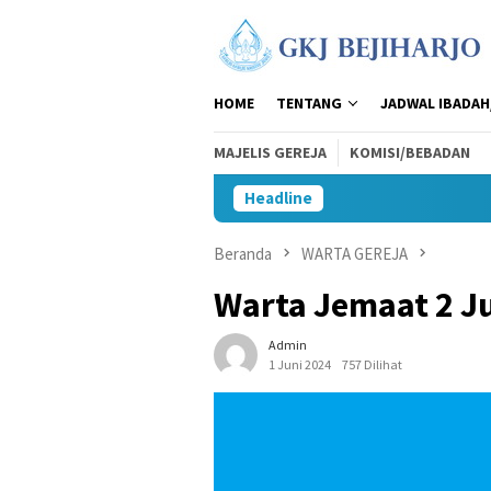
Loncat
ke
konten
HOME
TENTANG
JADWAL IBADAH
MAJELIS GEREJA
KOMISI/BEBADAN
Headline
Beranda
WARTA GEREJA
Warta Jemaat 2 J
Admin
1 Juni 2024
757 Dilihat