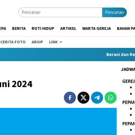
Pencarian
/PA
BERITA
ROTI HIDUP
ARTIKEL
WARTA GEREJA
BAHAN PA
CERITA FOTO
ARSIP
LINK
Berani dan Rendah 
JADWA
uni 2024