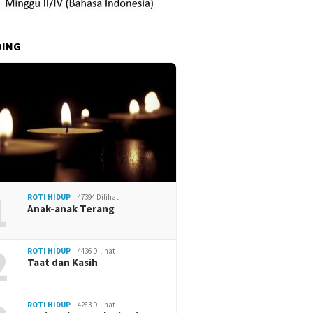
DING
1
ROTI HIDUP
47394 Dilihat
Anak-anak Terang
2
ROTI HIDUP
4436 Dilihat
Taat dan Kasih
ROTI HIDUP
4283 Dilihat