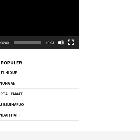
00:00
49:03
 POPULER
TI HIDUP
ENUNGAN
RTA JEMAAT
J BEJIHARJO
NDAH HATI