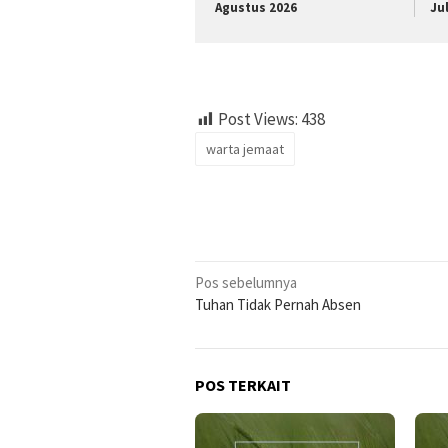
Agustus 2026
Ju
Post Views:
438
warta jemaat
Navigasi
Pos sebelumnya
Tuhan Tidak Pernah Absen
pos
POS TERKAIT