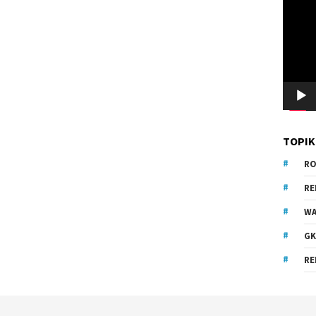
Video
TOPIK
RO
R
WA
GK
RE