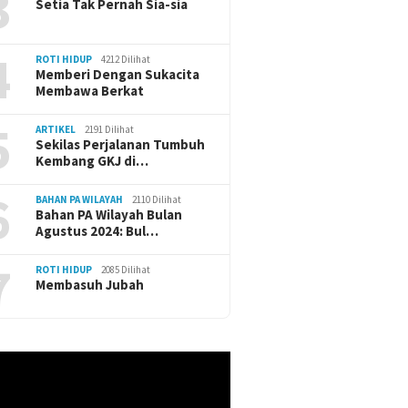
3
Setia Tak Pernah Sia-sia
4
ROTI HIDUP
4212 Dilihat
Memberi Dengan Sukacita
Membawa Berkat
5
ARTIKEL
2191 Dilihat
Sekilas Perjalanan Tumbuh
Kembang GKJ di…
6
BAHAN PA WILAYAH
2110 Dilihat
Bahan PA Wilayah Bulan
Agustus 2024: Bul…
7
ROTI HIDUP
2085 Dilihat
Membasuh Jubah
r