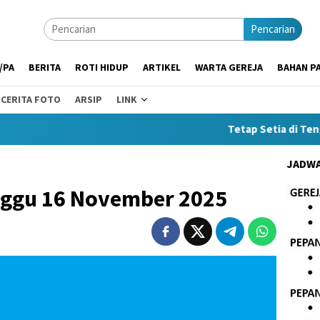
Pencarian
/PA
BERITA
ROTI HIDUP
ARTIKEL
WARTA GEREJA
BAHAN PA
CERITA FOTO
ARSIP
LINK
Tetap Setia di Tengah M
JADWA
nggu 16 November 2025