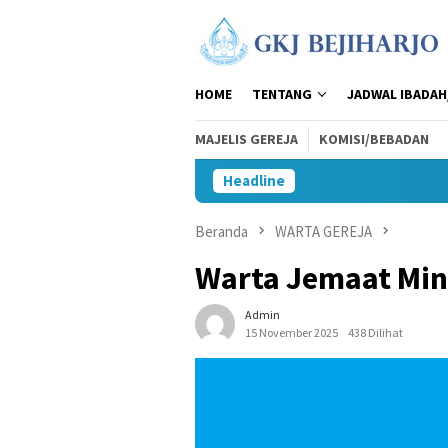
Loncat
ke
konten
HOME
TENTANG
JADWAL IBADAH
MAJELIS GEREJA
KOMISI/BEBADAN
Headline
Beranda
WARTA GEREJA
Warta Jemaat Mi
Admin
15 November 2025
438 Dilihat