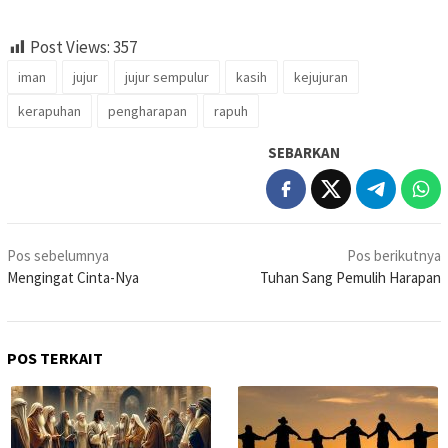
Post Views:
357
iman
jujur
jujur sempulur
kasih
kejujuran
kerapuhan
pengharapan
rapuh
SEBARKAN
Navigasi
Pos sebelumnya
Pos berikutnya
pos
Mengingat Cinta-Nya
Tuhan Sang Pemulih Harapan
POS TERKAIT