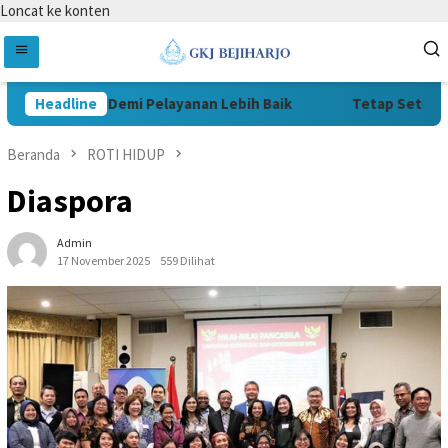
Loncat ke konten
 Rendah Hati Demi Pelayanan Lebih Baik
Headline
Tetap Setia di 
Beranda
ROTI HIDUP
Diaspora
Admin
17 November 2025
559 Dilihat