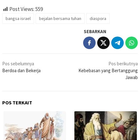
Post Views:
559
bangsa israel
bejalan bersama tuhan
diaspora
SEBARKAN
Navigasi
Pos sebelumnya
Pos berikutnya
pos
Berdoa dan Bekerja
Kebebasan yang Bertanggung
Jawab
POS TERKAIT